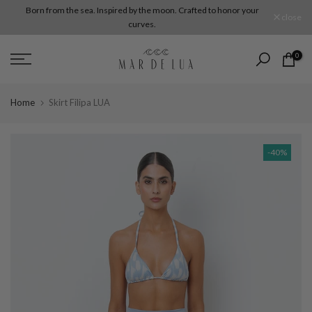
Born from the sea. Inspired by the moon. Crafted to honor your
Skip
close
curves.
to
content
0
Home
Skirt Filipa LUA
-40%